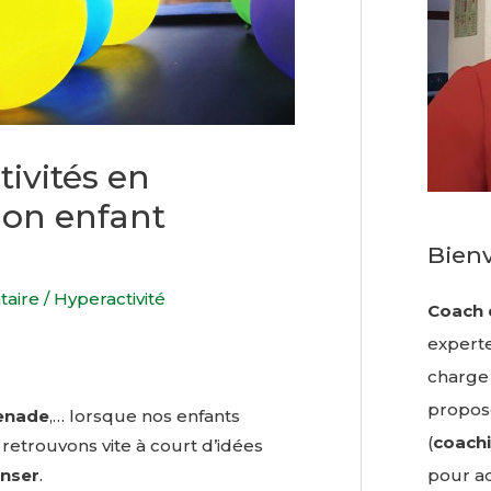
tivités en
mon enfant
Bien
taire
/
Hyperactivité
Coach 
experte
charge
propose
menade
,… lorsque nos enfants
(
coachi
etrouvons vite à court d’idées
pour ad
nser
.