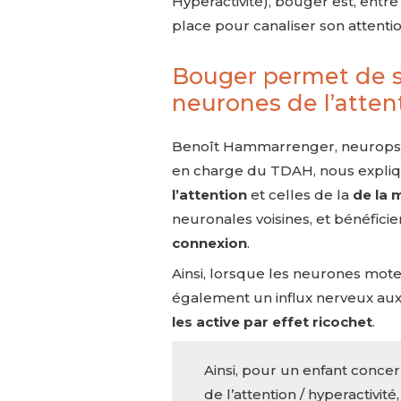
Hyperactivité), bouger est, entre
place pour canaliser son attentio
Bouger permet de s
neurones de l’atten
Benoît Hammarrenger, neuropsyc
en charge du TDAH, nous expli
l’attention
et celles de la
de la m
neuronales voisines, et bénéfici
connexion
.
Ainsi, lorsque les neurones moteu
également un influx nerveux aux
les active par effet ricochet
.
Ainsi, pour un enfant concer
de l’attention / hyperactivité