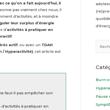
c ce qu’on a fait aujourd’hui, il
adolesc
aisonne pas vraiment chez nous, il
(re)pre
mment d’activités, et à moindre
quotidie
guler leur surplus d’énergie
.
d’énerg
s d’
activités à pratiquer en
ractif
.
R
très actif
, ou avec un
TDAH
e
n / Hyperactivité)
, cet article est
c
h
Caté
e
Burn-o
r
c
Hyperac
ne faut-il pas empêcher son
h
Pause 
e
Sympt
 d’activités à pratiquer en
r