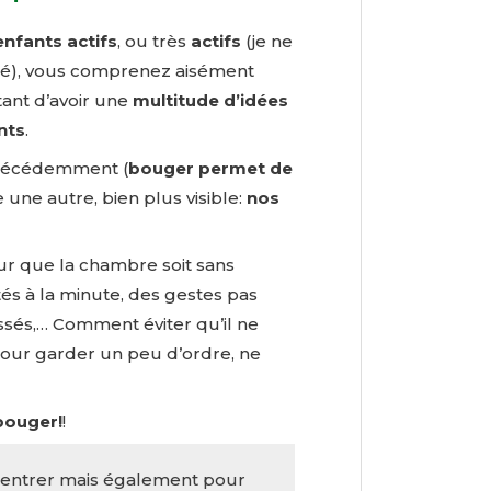
enfants actifs
, ou très
actifs
(je ne
ité), vous comprenez aisément
tant d’avoir une
multitude d’idées
nts
.
précédemment (
bouger permet de
ste une autre, bien plus visible:
nos
ur que la chambre soit sans
tés à la minute, des gestes pas
assés,… Comment éviter qu’il ne
pour garder un peu d’ordre, ne
bouger!
!
entrer mais également pour