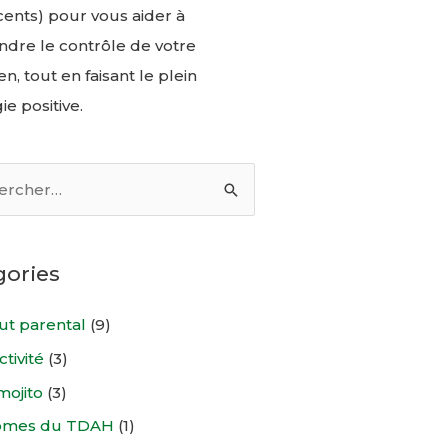
ents) pour vous aider à
ndre le contrôle de votre
n, tout en faisant le plein
ie positive.
gories
ut parental
(9)
tivité
(3)
mojito
(3)
ômes du TDAH
(1)