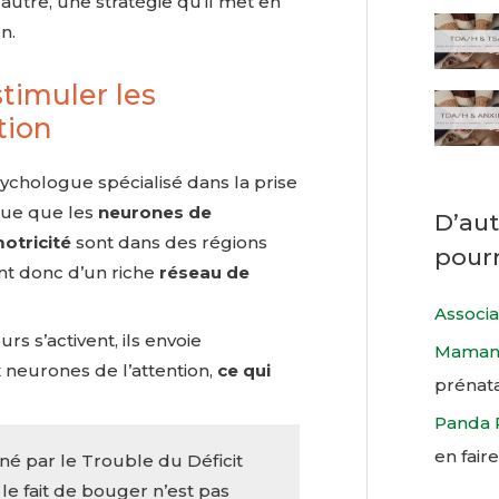
 autre, une stratégie qu’il met en
n.
timuler les
tion
hologue spécialisé dans la prise
que que les
neurones de
D’aut
otricité
sont dans des régions
pourr
ent donc d’un riche
réseau de
Associ
rs s’activent, ils envoie
Maman 
 neurones de l’attention,
ce qui
prénata
Panda 
en faire
né par le Trouble du Déficit
, le fait de bouger n’est pas