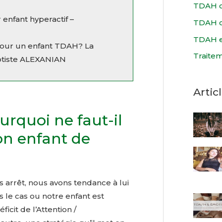
TDAH c
 enfant hyperactif –
TDAH c
:
TDAH e
 pour un enfant TDAH? La
Traite
ptiste ALEXANIAN
Artic
urquoi ne faut-il
n enfant de
 arrêt, nous avons tendance à lui
 le cas ou notre enfant est
cit de l’Attention /