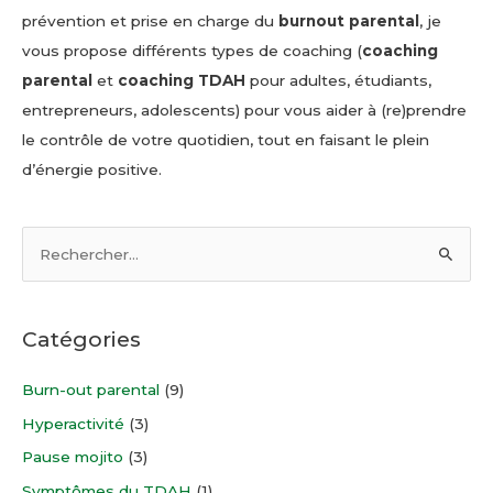
prévention et prise en charge du
burnout parental
, je
vous propose différents types de coaching (
coaching
parental
et
coaching TDAH
pour adultes, étudiants,
entrepreneurs, adolescents) pour vous aider à (re)prendre
le contrôle de votre quotidien, tout en faisant le plein
d’énergie positive.
R
e
c
h
Catégories
e
r
Burn-out parental
(9)
c
Hyperactivité
(3)
h
Pause mojito
(3)
e
Symptômes du TDAH
(1)