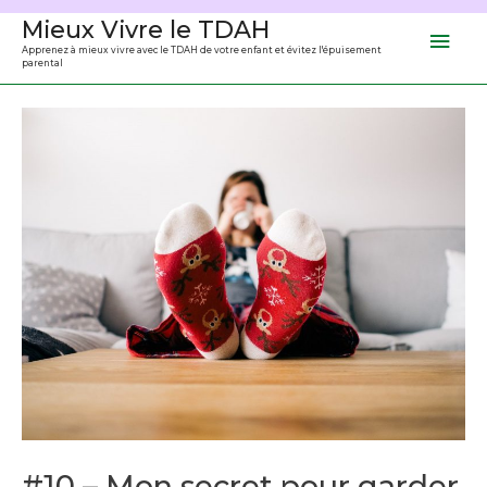
Aller
Mieux Vivre le TDAH
Men
au
Apprenez à mieux vivre avec le TDAH de votre enfant et évitez l'épuisement
parental
contenu
prin
#10 – Mon secret pour garder