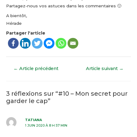
Partagez-nous vos astuces dans les commentaires 🙂
A bientôt,
Hérade
Partager l'article
Navigation
←
Article précédent
Article suivant
→
de
l’article
3 réflexions sur “#10 – Mon secret pour
garder le cap”
TATIANA
1 JUIN 2020 À 8 H 57 MIN