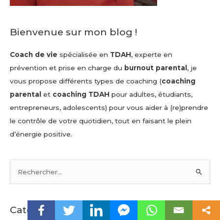
Bienvenue sur mon blog !
Coach de vie
spécialisée en
TDAH
, experte en
prévention et prise en charge du
burnout parental
, je
vous propose différents types de coaching (
coaching
parental
et
coaching TDAH
pour adultes, étudiants,
entrepreneurs, adolescents) pour vous aider à (re)prendre
le contrôle de votre quotidien, tout en faisant le plein
d’énergie positive.
R
e
c
h
Catégories
e