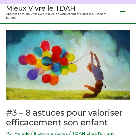
Aller
Mieux Vivre le TDAH
Men
au
Apprenez à mieux vivre avec le TDAH de votre enfant et évitez l'épuisement
parental
contenu
prin
#3 – 8 astuces pour valoriser
efficacement son enfant
Par
Hérade
/
8 commentaires
/
TDAH chez l'enfant